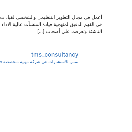
في الفهم الدقيق لمنهجية قيادة المنشآت عالية الاد
الناشئة وتعرفت على أصحاب […]
tms_consultancy
تمس للاستشارات هي شركة مهنية متخصصة في ت
ج التدريبي لقطا
يسرنا بدء البرنامج التدريبي لقطاع التجزئة ضمن مباد
غدًا تنطلق رحلة 