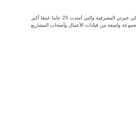
أعمل في مجال التطوير التنظيمي والشخصي لقيادات أعمال المنشآت الصغيرة والمتوسطة منذ سنوات عديدة كما أضافت لي خبرتي المصرفية والتي أمتدت 25 عاما عمقا أكبر
 مجموعة واسعة من قيادات الأعمال وأصحاب المشاريع
لذين كانوا