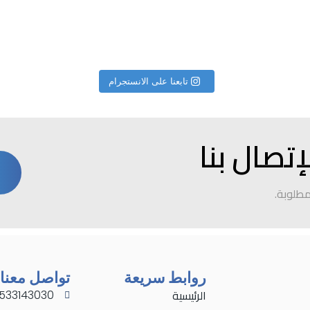
تابعنا على الانستجرام
لإتصال بنا
مطلوبة.
روابط سريعة
تواصل معنا
الرئيسية
533143030 966+