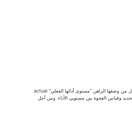
إن أهم أهداف التحليل الإستراتيجي يكمن في تطوير إستراتيجية فعالة تمثل خارطة الطريق التي تساعد المنشآت على الانتقال من وضعها الراهن “مستوى أدائها الفعلي” actual
ل لتحديد وقياس الفجوة بين مستويي الأداء. ومن أجل